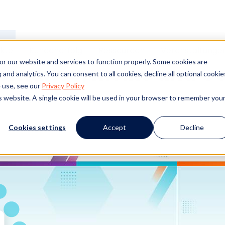
kte
Kundenerfolg
Ressourcen
Veranstaltunge
or our website and services to function properly. Some cookies are
ernance, Risiko und 
and analytics. You can consent to all cookies, decline all optional cookie
 use, see our
Privacy Policy
is website. A single cookie will be used in your browser to remember you
tech basiert auf fortschrittlicher KI und ML für ein
Cookies settings
Accept
Decline