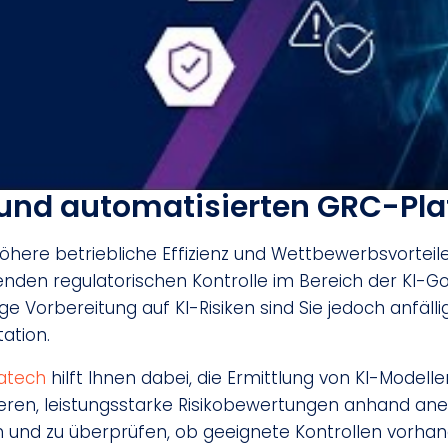
n und automatisierten GRC-Pla
höhere betriebliche Effizienz und Wettbewerbsvorteile 
den regulatorischen Kontrolle im Bereich der KI-Go
e Vorbereitung auf KI-Risiken sind Sie jedoch anfäll
ation.
atech
hilft Ihnen dabei, die Ermittlung von KI-Model
ren, leistungsstarke Risikobewertungen anhand anerk
d zu überprüfen, ob geeignete Kontrollen vorhande