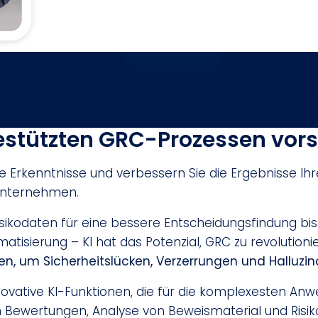
keiten.
machen? Lassen Sie sich von Mitratech den Weg weise
estützten GRC-Prozessen vors
e Erkenntnisse und verbessern Sie die Ergebnisse Ih
 Unternehmen.
isikodaten für eine bessere Entscheidungsfindung bi
isierung – KI hat das Potenzial, GRC zu revolutioni
, um Sicherheitslücken, Verzerrungen und Halluzin
novative KI-Funktionen, die für die komplexesten A
 Bewertungen, Analyse von Beweismaterial und Risik