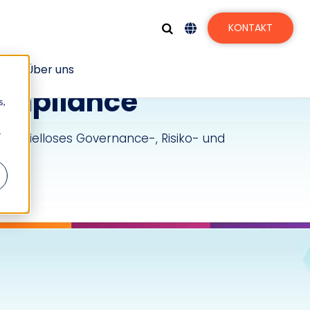
KONTAKT
n
Über uns
Compliance
s,
r
 beispielloses Governance-, Risiko- und