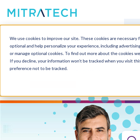
Mitratech Risiko-Plattform
Branchen
Lösungen
Produ
We use cookies to improve our site. These cookies are necessary f
KI-gestützte Gov
optional and help personalize your experience, including advertising 
or manage optional cookies. To find out more about the cookies we
If you decline, your information won’t be tracked when you visit th
Das marktführende GRC-Portfolio von Mitra
preference not to be tracked.
Compliance-Management.
Demo anfordern